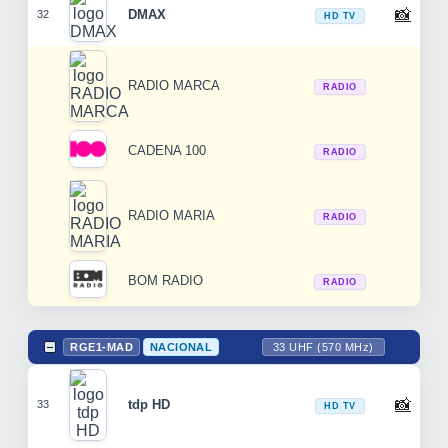
📸
DMAX
32
HD TV
RADIO MARCA
RADIO
CADENA 100
RADIO
RADIO MARIA
RADIO
BOM RADIO
RADIO
RGE1-MAD
NACIONAL
33 UHF (570 MHz)
📸
tdp HD
33
HD TV