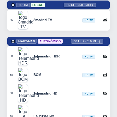
TL11M
LOCAL
35 UHF (586 MHz)
📸
8madrid TV
35
HD TV
MAUT-MAD
AUTONÓMICO
38 UHF (610 MHz)
📸
Telemadrid HDR
38
HD TV
📸
BOM
38
HD TV
📸
Telemadrid HD
38
HD TV
📸
LA OTRA HD
38