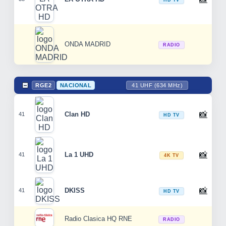
HD TV
ONDA MADRID
RADIO
RGE2
NACIONAL
41 UHF (634 MHz)
📸
Clan HD
41
HD TV
📸
La 1 UHD
41
4K TV
📸
DKISS
41
HD TV
Radio Clasica HQ RNE
RADIO