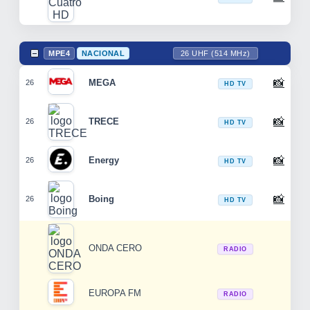
MPE4
NACIONAL
26 UHF (514 MHz)
📸
MEGA
26
HD TV
📸
TRECE
26
HD TV
📸
Energy
26
HD TV
📸
Boing
26
HD TV
ONDA CERO
RADIO
EUROPA FM
RADIO