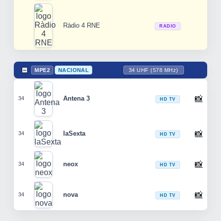
Ràdio 4 RNE
RADIO
MPE2
NACIONAL
34 UHF (578 MHz)
📸
Antena 3
34
HD TV
📸
laSexta
34
HD TV
📸
neox
34
HD TV
📸
nova
34
HD TV