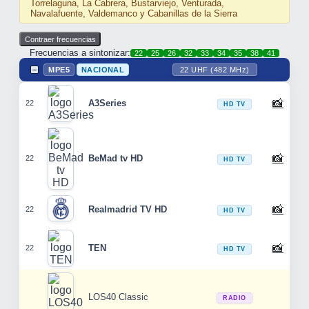
Torrelaguna, La Cabrera, Bustarviejo, Venturada,
Navalafuente, Valdemanco y Cabanillas de la Sierra
Frecuencias a sintonizar:
22
25
26
32
33
34
35
38
41
MPE5
NACIONAL
22 UHF (482 MHz)
📸
A3Series
22
HD TV
📸
BeMad tv HD
22
HD TV
📸
Realmadrid TV HD
22
HD TV
📸
TEN
22
HD TV
LOS40 Classic
RADIO