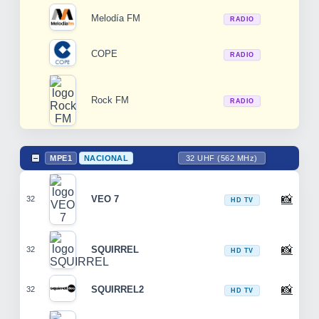
Melodía FM
RADIO
COPE
RADIO
Rock FM
RADIO
MPE1
NACIONAL
32 UHF (562 MHz)
📸
VEO 7
32
HD TV
📸
SQUIRREL
32
HD TV
📸
SQUIRREL2
32
HD TV