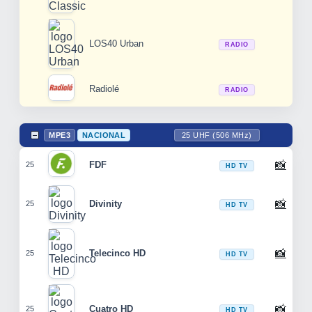
LOS40 Urban
RADIO
Radiolé
RADIO
MPE3
NACIONAL
25 UHF (506 MHz)
📸
FDF
25
HD TV
📸
Divinity
25
HD TV
📸
Telecinco HD
25
HD TV
📸
Cuatro HD
25
HD TV