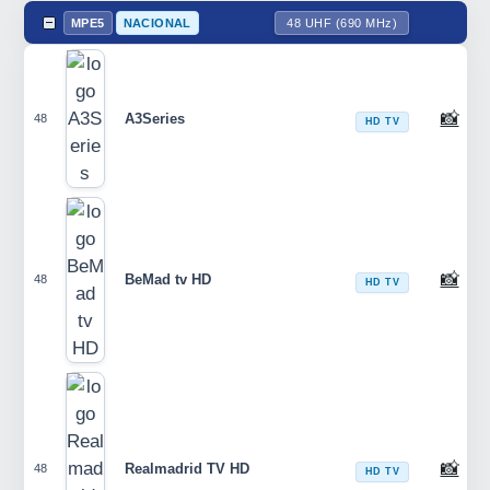
MPE5
NACIONAL
48 UHF (690 MHz)
📸
A3Series
48
HD TV
📸
BeMad tv HD
48
HD TV
📸
Realmadrid TV HD
48
HD TV