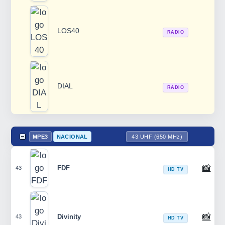
LOS40
RADIO
DIAL
RADIO
MPE3
NACIONAL
43 UHF (650 MHz)
📸
FDF
43
HD TV
📸
Divinity
43
HD TV