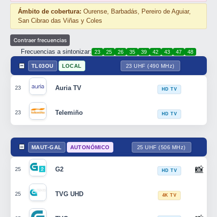
Ámbito de cobertura:
Ourense, Barbadás, Pereiro de Aguiar,
San Cibrao das Viñas y Coles
Frecuencias a sintonizar:
23
25
26
35
39
42
43
47
48
TL03OU
LOCAL
23 UHF (490 MHz)
Auria TV
23
HD TV
Telemiño
23
HD TV
MAUT-GAL
AUTONÓMICO
25 UHF (506 MHz)
📸
G2
25
HD TV
TVG UHD
25
4K TV