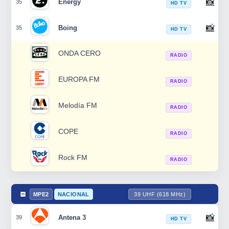
📸
Energy
35
HD TV
📸
Boing
35
HD TV
ONDA CERO
RADIO
EUROPA FM
RADIO
Melodía FM
RADIO
COPE
RADIO
Rock FM
RADIO
MPE2
NACIONAL
39 UHF (618 MHz)
📸
Antena 3
39
HD TV