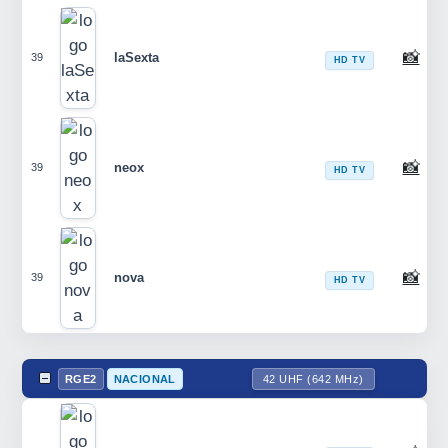
📸
laSexta
39
HD TV
📸
neox
39
HD TV
📸
nova
39
HD TV
RGE2
NACIONAL
42 UHF (642 MHz)