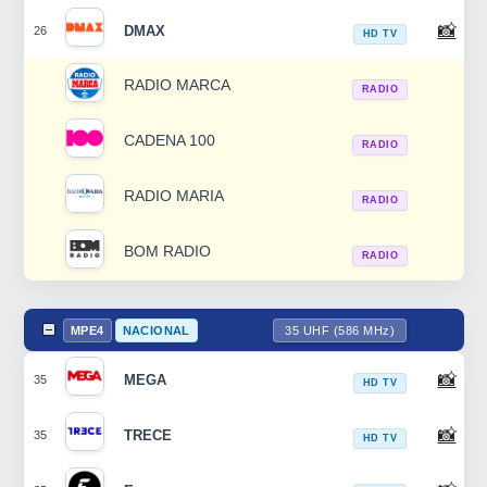
📸
DMAX
26
HD TV
RADIO MARCA
RADIO
CADENA 100
RADIO
RADIO MARIA
RADIO
BOM RADIO
RADIO
MPE4
NACIONAL
35 UHF (586 MHz)
📸
MEGA
35
HD TV
📸
TRECE
35
HD TV