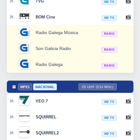
📸
TVG
25
HD TV
📸
BOM Cine
25
HD TV
Radio Galega Música
RADIO
Son Galicia Radio
RADIO
Radio Galega
RADIO
MPE1
NACIONAL
26 UHF (514 MHz)
📸
VEO 7
26
HD TV
📸
SQUIRREL
26
HD TV
📸
SQUIRREL2
26
HD TV