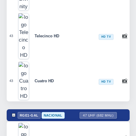
📸
Telecinco HD
43
HD TV
📸
Cuatro HD
43
HD TV
RGE1-GAL
NACIONAL
47 UHF (682 MHz)