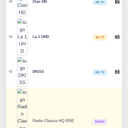
📸
Clan HD
42
HD TV
📸
La 1 UHD
42
4K TV
📸
DKISS
42
HD TV
Radio Clasica HQ RNE
RADIO