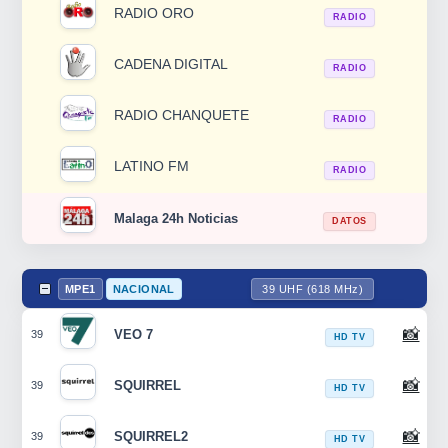
RADIO ORO
RADIO
CADENA DIGITAL
RADIO
RADIO CHANQUETE
RADIO
LATINO FM
RADIO
Malaga 24h Noticias
DATOS
MPE1
NACIONAL
39 UHF (618 MHz)
📸
VEO 7
39
HD TV
📸
SQUIRREL
39
HD TV
📸
SQUIRREL2
39
HD TV