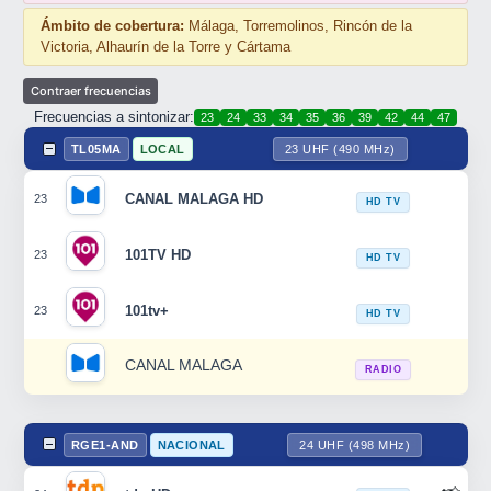
Ámbito de cobertura:
Málaga, Torremolinos, Rincón de la
Victoria, Alhaurín de la Torre y Cártama
Frecuencias a sintonizar:
23
24
33
34
35
36
39
42
44
47
TL05MA
LOCAL
23 UHF (490 MHz)
CANAL MALAGA HD
23
HD TV
101TV HD
23
HD TV
101tv+
23
HD TV
CANAL MALAGA
RADIO
RGE1-AND
NACIONAL
24 UHF (498 MHz)