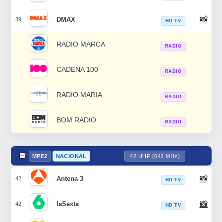
📸
DMAX
39
HD TV
RADIO MARCA
RADIO
CADENA 100
RADIO
RADIO MARIA
RADIO
BOM RADIO
RADIO
MPE2
NACIONAL
42 UHF (642 MHz)
📸
Antena 3
42
HD TV
📸
laSexta
42
HD TV