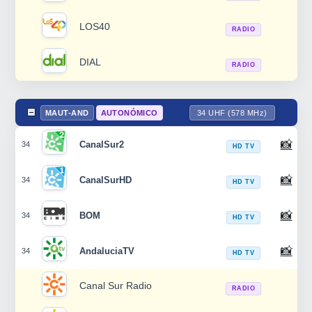
LOS40
RADIO
DIAL
RADIO
MAUT-AND
AUTONÓMICO
34 UHF (578 MHz)
📸
CanalSur2
34
HD TV
📸
CanalSurHD
34
HD TV
📸
BOM
34
HD TV
📸
AndaluciaTV
34
HD TV
Canal Sur Radio
RADIO