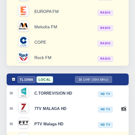
EUROPA FM
RADIO
Melodía FM
RADIO
COPE
RADIO
Rock FM
RADIO
TL10MA
LOCAL
36 UHF (594 MHz)
C.TORREVISION HD
36
HD TV
📸
7TV MALAGA HD
36
HD TV
PTV Malaga HD
36
HD TV