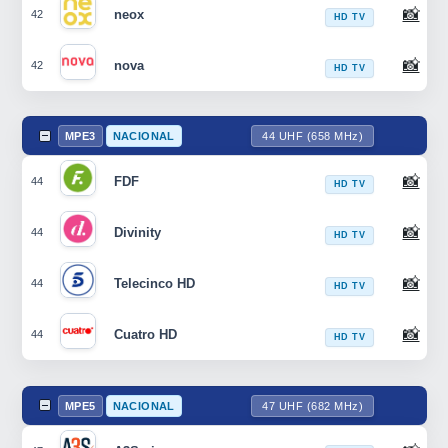
📸
neox
42
HD TV
📸
nova
42
HD TV
MPE3
NACIONAL
44 UHF (658 MHz)
📸
FDF
44
HD TV
📸
Divinity
44
HD TV
📸
Telecinco HD
44
HD TV
📸
Cuatro HD
44
HD TV
MPE5
NACIONAL
47 UHF (682 MHz)