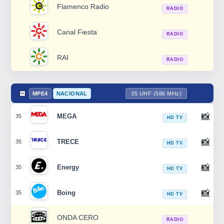
Flamenco Radio
RADIO
Canal Fiesta
RADIO
RAI
RADIO
MPE4
NACIONAL
35 UHF (586 MHz)
📸
MEGA
35
HD TV
📸
TRECE
35
HD TV
📸
Energy
35
HD TV
📸
Boing
35
HD TV
ONDA CERO
RADIO