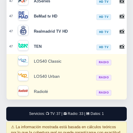
📸
A3Series
47
HD TV
📸
BeMad tv HD
47
HD TV
📸
Realmadrid TV HD
47
HD TV
📸
TEN
47
HD TV
LOS40 Classic
RADIO
LOS40 Urban
RADIO
Radiolé
RADIO
Servicios: 📺 TV: 37 | 📻 Radio: 33 | 💾 Datos: 1
⚠
La información mostrada está basada en cálculos teóricos
por lo que la cobertura real no puede garantizarse con exactitud