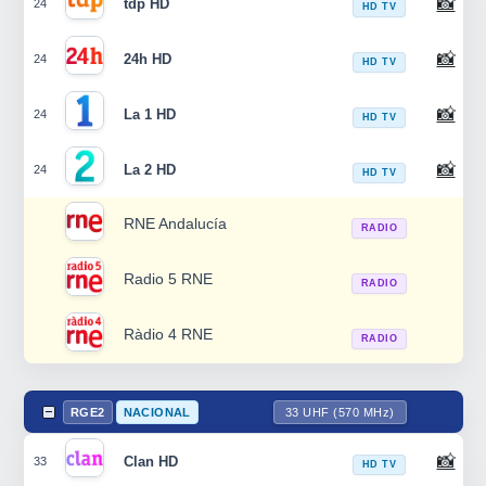
📸
tdp HD
24
HD TV
📸
24h HD
24
HD TV
📸
La 1 HD
24
HD TV
📸
La 2 HD
24
HD TV
RNE Andalucía
RADIO
Radio 5 RNE
RADIO
Ràdio 4 RNE
RADIO
RGE2
NACIONAL
33 UHF (570 MHz)
📸
Clan HD
33
HD TV