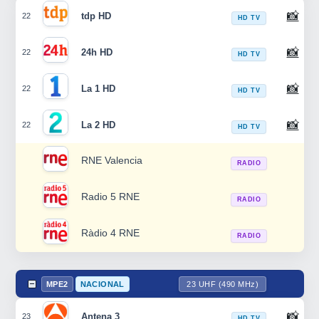
📸
tdp HD
22
HD TV
📸
24h HD
22
HD TV
📸
La 1 HD
22
HD TV
📸
La 2 HD
22
HD TV
RNE Valencia
RADIO
Radio 5 RNE
RADIO
Ràdio 4 RNE
RADIO
MPE2
NACIONAL
23 UHF (490 MHz)
📸
Antena 3
23
HD TV