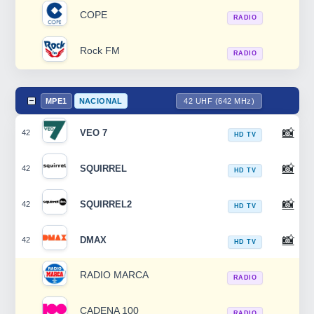
COPE
RADIO
Rock FM
RADIO
MPE1
NACIONAL
42 UHF (642 MHz)
📸
VEO 7
42
HD TV
📸
SQUIRREL
42
HD TV
📸
SQUIRREL2
42
HD TV
📸
DMAX
42
HD TV
RADIO MARCA
RADIO
CADENA 100
RADIO