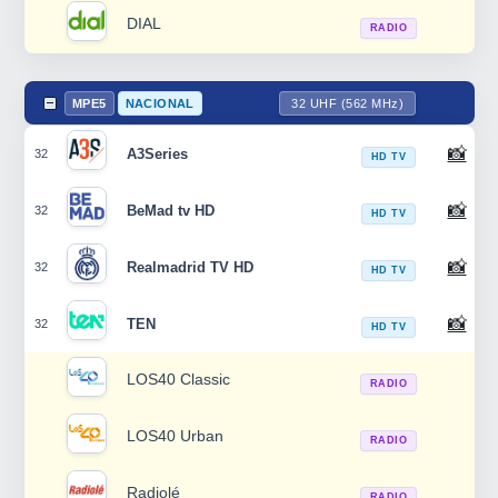
DIAL
RADIO
MPE5
NACIONAL
32 UHF (562 MHz)
📸
A3Series
32
HD TV
📸
BeMad tv HD
32
HD TV
📸
Realmadrid TV HD
32
HD TV
📸
TEN
32
HD TV
LOS40 Classic
RADIO
LOS40 Urban
RADIO
Radiolé
RADIO