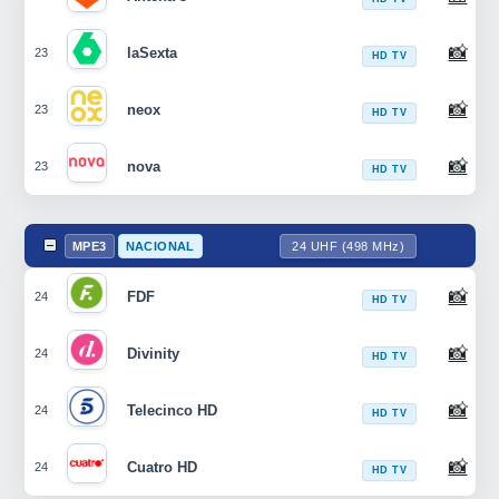
📸
laSexta
23
HD TV
📸
neox
23
HD TV
📸
nova
23
HD TV
MPE3
NACIONAL
24 UHF (498 MHz)
📸
FDF
24
HD TV
📸
Divinity
24
HD TV
📸
Telecinco HD
24
HD TV
📸
Cuatro HD
24
HD TV