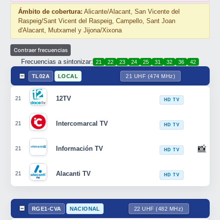
Ámbito de cobertura:
Alicante/Alacant, San Vicente del
Raspeig/Sant Vicent del Raspeig, Campello, Sant Joan
d'Alacant, Mutxamel y Jijona/Xixona
Frecuencias a sintonizar:
21
22
23
24
25
31
32
36
42
TL02A
LOCAL
21 UHF (474 MHz)
12TV
21
HD TV
Intercomarcal TV
21
HD TV
📸
Información TV
21
HD TV
Alacanti TV
21
HD TV
RGE1-CVA
NACIONAL
22 UHF (482 MHz)