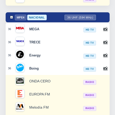
MPE4
NACIONAL
36 UHF (594 MHz)
📸
MEGA
36
HD TV
📸
TRECE
36
HD TV
📸
Energy
36
HD TV
📸
Boing
36
HD TV
ONDA CERO
RADIO
EUROPA FM
RADIO
Melodía FM
RADIO