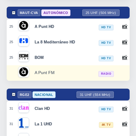
MAUT-CVA
AUTONÓMICO
25 UHF (506 MHz)
📸
A Punt HD
25
HD TV
📸
La 8 Mediterráneo HD
25
HD TV
📸
BOM
25
HD TV
A Punt FM
RADIO
RGE2
NACIONAL
31 UHF (554 MHz)
📸
Clan HD
31
HD TV
📸
La 1 UHD
31
4K TV