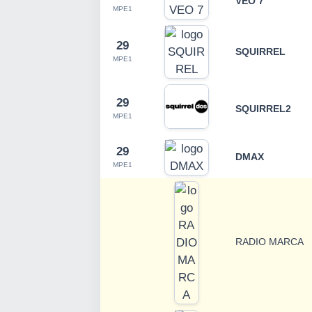
VEO 7
MPE1
29
SQUIRREL
MPE1
29
SQUIRREL2
MPE1
29
DMAX
MPE1
RADIO MARCA