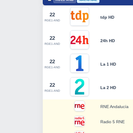
22
tdp HD
RGE1-AND
22
24h HD
RGE1-AND
22
La 1 HD
RGE1-AND
22
La 2 HD
RGE1-AND
RNE Andalucía
Radio 5 RNE