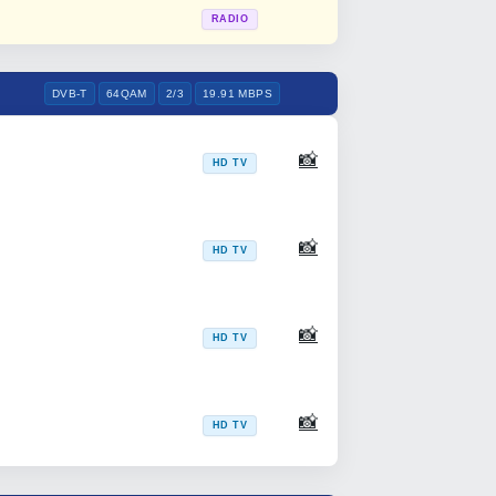
RADIO
DVB-T
64QAM
2/3
19.91 MBPS
📸
HD TV
📸
HD TV
📸
HD TV
📸
HD TV