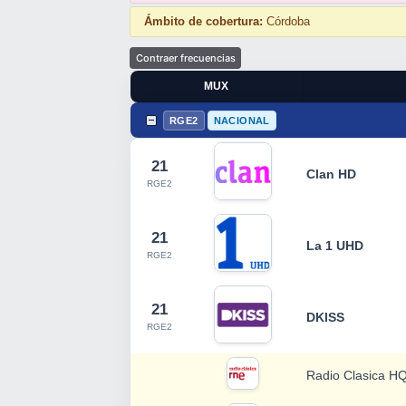
Ámbito de cobertura:
Córdoba
MUX
RGE2
NACIONAL
21
Clan HD
RGE2
21
La 1 UHD
RGE2
21
DKISS
RGE2
Radio Clasica H