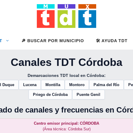
T
🔎 BUSCAR POR MUNICIPIO
🛠️ AYUDA TDT
Canales TDT Córdoba
Demarcaciones TDT local en Córdoba:
el Duque
Lucena
Montilla
Montoro
Palma del Río
Pe
Priego de Córdoba
Puente Genil
tado de canales y frecuencias en Cór
Centro emisor principal: CÓRDOBA
(Área técnica: Córdoba Sur)