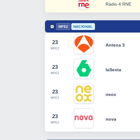
Ràdio 4 RNE
MPE2
NACIONAL
23
Antena 3
MPE2
23
laSexta
MPE2
23
neox
MPE2
23
nova
MPE2