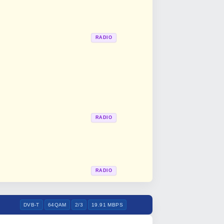
RADIO
RADIO
RADIO
DVB-T
64QAM
2/3
19.91 MBPS