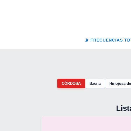
Saltar
al
contenido
📡 FRECUENCIAS TD
CÓRDOBA
Baena
Hinojosa d
Lis