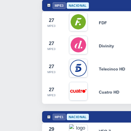
MPE3
NACIONAL
27
FDF
MPE3
27
Divinity
MPE3
27
Telecinco HD
MPE3
27
Cuatro HD
MPE3
MPE1
NACIONAL
29