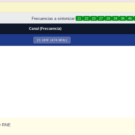
Frecuencias a sintonizar:
21
22
23
27
29
34
36
46
Canal (Frecuencia)
21 UHF (474 MHz)
Q RNE