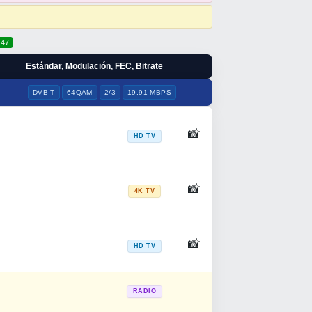
47
Estándar, Modulación, FEC, Bitrate
DVB-T
64QAM
2/3
19.91 MBPS
📸
HD TV
📸
4K TV
📸
HD TV
RADIO