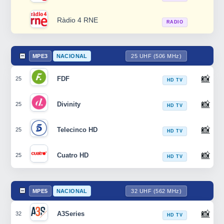
Ràdio 4 RNE
RADIO
MPE3
NACIONAL
25 UHF (506 MHz)
📸
FDF
25
HD TV
📸
Divinity
25
HD TV
📸
Telecinco HD
25
HD TV
📸
Cuatro HD
25
HD TV
MPE5
NACIONAL
32 UHF (562 MHz)
📸
A3Series
32
HD TV