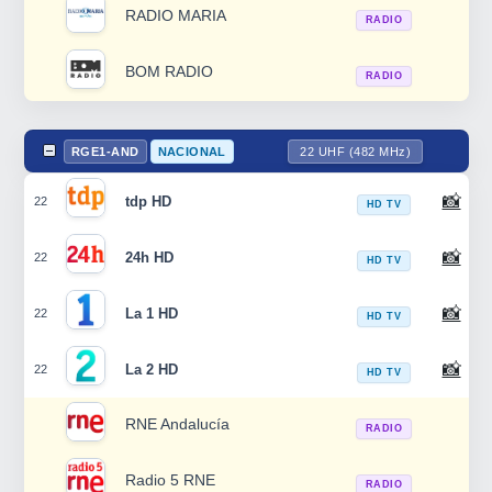
RADIO MARIA
RADIO
BOM RADIO
RADIO
RGE1-AND
NACIONAL
22 UHF (482 MHz)
📸
tdp HD
22
HD TV
📸
24h HD
22
HD TV
📸
La 1 HD
22
HD TV
📸
La 2 HD
22
HD TV
RNE Andalucía
RADIO
Radio 5 RNE
RADIO