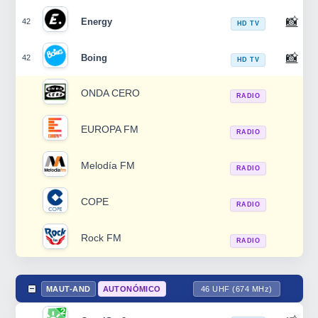
📸
Energy
42
HD TV
📸
Boing
42
HD TV
ONDA CERO
RADIO
EUROPA FM
RADIO
Melodía FM
RADIO
COPE
RADIO
Rock FM
RADIO
MAUT-AND
AUTONÓMICO
46 UHF (674 MHz)