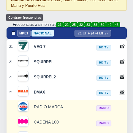
María y Puerto Real
Frecuencias a sintonizar:
21
22
25
32
33
38
39
42
46
MPE1
NACIONAL
21 UHF (474 MHz)
📸
VEO 7
21
HD TV
📸
SQUIRREL
21
HD TV
📸
SQUIRREL2
21
HD TV
📸
DMAX
21
HD TV
RADIO MARCA
RADIO
CADENA 100
RADIO