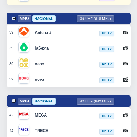
MPE2
NACIONAL
39 UHF (618 MHz)
📸
Antena 3
39
HD TV
📸
laSexta
39
HD TV
📸
neox
39
HD TV
📸
nova
39
HD TV
MPE4
NACIONAL
42 UHF (642 MHz)
📸
MEGA
42
HD TV
📸
TRECE
42
HD TV