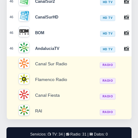
📸
CanalSur2
46
HD TV
📸
CanalSurHD
46
HD TV
📸
BOM
46
HD TV
📸
AndaluciaTV
46
HD TV
Canal Sur Radio
RADIO
Flamenco Radio
RADIO
Canal Fiesta
RADIO
RAI
RADIO
Servicios: 📺 TV: 34 | 📻 Radio: 31 | 💾 Datos: 0