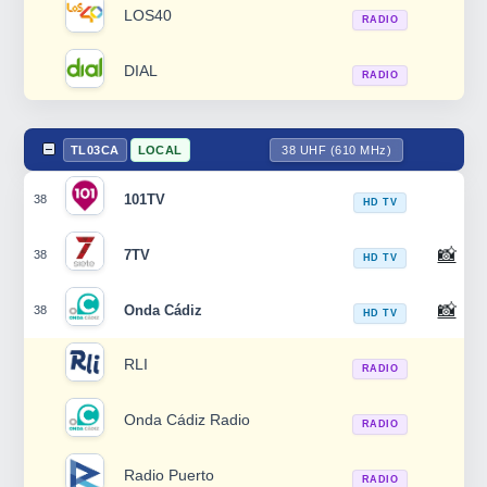
LOS40
RADIO
DIAL
RADIO
TL03CA
LOCAL
38 UHF (610 MHz)
101TV
38
HD TV
📸
7TV
38
HD TV
📸
Onda Cádiz
38
HD TV
RLI
RADIO
Onda Cádiz Radio
RADIO
Radio Puerto
RADIO