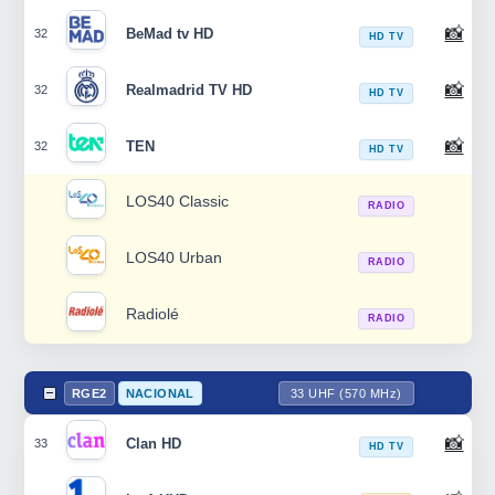
📸
BeMad tv HD
32
HD TV
📸
Realmadrid TV HD
32
HD TV
📸
TEN
32
HD TV
LOS40 Classic
RADIO
LOS40 Urban
RADIO
Radiolé
RADIO
RGE2
NACIONAL
33 UHF (570 MHz)
📸
Clan HD
33
HD TV