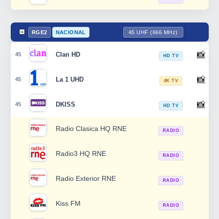
RGE2
NACIONAL
45 UHF (666 MHz)
📸
Clan HD
45
HD TV
📸
La 1 UHD
45
4K TV
📸
DKISS
45
HD TV
Radio Clasica HQ RNE
RADIO
Radio3 HQ RNE
RADIO
Radio Exterior RNE
RADIO
Kiss FM
RADIO