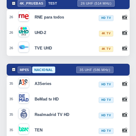
4K_PRUEBAS
TEST
26 UHF (514 MHz)
📸
RNE para todos
26
HD TV
📸
UHD-2
26
4K TV
📸
TVE UHD
26
4K TV
MPE5
NACIONAL
35 UHF (586 MHz)
📸
A3Series
35
HD TV
📸
BeMad tv HD
35
HD TV
📸
Realmadrid TV HD
35
HD TV
📸
TEN
35
HD TV