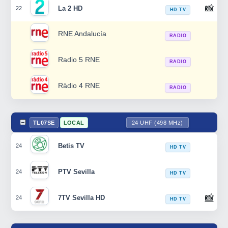
📸
La 2 HD
22
HD TV
RNE Andalucía
RADIO
Radio 5 RNE
RADIO
Ràdio 4 RNE
RADIO
TL07SE
LOCAL
24 UHF (498 MHz)
Betis TV
24
HD TV
PTV Sevilla
24
HD TV
📸
7TV Sevilla HD
24
HD TV