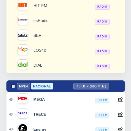
HIT FM
RADIO
esRadio
RADIO
SER
RADIO
LOS40
RADIO
DIAL
RADIO
MPE4
NACIONAL
48 UHF (690 MHz)
📸
MEGA
48
HD TV
📸
TRECE
48
HD TV
📸
Energy
48
HD TV