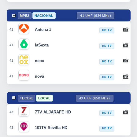
MPE2
NACIONAL
41 UHF (634 MHz)
📸
Antena 3
41
HD TV
📸
laSexta
41
HD TV
📸
neox
41
HD TV
📸
nova
41
HD TV
TL09SE
LOCAL
43 UHF (650 MHz)
📸
7TV ALJARAFE HD
43
HD TV
101TV Sevilla HD
43
HD TV