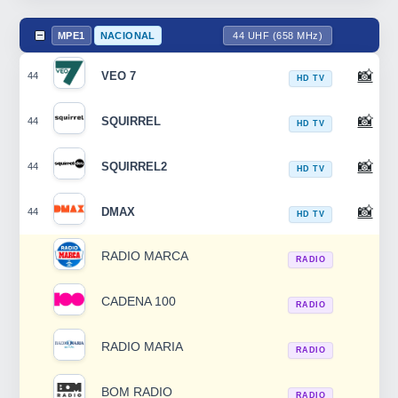
MPE1
NACIONAL
44 UHF (658 MHz)
📸
VEO 7
44
HD TV
📸
SQUIRREL
44
HD TV
📸
SQUIRREL2
44
HD TV
📸
DMAX
44
HD TV
RADIO MARCA
RADIO
CADENA 100
RADIO
RADIO MARIA
RADIO
BOM RADIO
RADIO