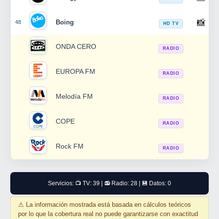
📸
Boing
48
HD TV
ONDA CERO
RADIO
EUROPA FM
RADIO
Melodía FM
RADIO
COPE
RADIO
Rock FM
RADIO
Servicios: 📺 TV: 39 | 📻 Radio: 28 | 💾 Datos: 0
⚠
La información mostrada está basada en cálculos teóricos
por lo que la cobertura real no puede garantizarse con exactitud