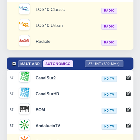
LOS40 Classic
RADIO
LOS40 Urban
RADIO
Radiolé
RADIO
MAUT-AND
AUTONÓMICO
37 UHF (602 MHz)
📸
CanalSur2
37
HD TV
📸
CanalSurHD
37
HD TV
📸
BOM
37
HD TV
📸
AndaluciaTV
37
HD TV