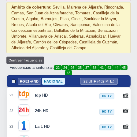
Ámbito de cobertura:
Sevilla, Mairena del Aljarafe, Rinconada,
Camas, San Juan de Aznalfarache, Tomares, Castilleja de la
Cuesta, Algaba, Bormujos, Pilas, Gines, Sanlúcar la Mayor,
Brenes, Alcalá del Río, Olivares, Santiponce, Valencina de la
Concepción espartinas, Bollullos de la Mitación, Benacazón,
Umbrete, Villanueva del Ariscal, Salteras, Aznalcázar, Huévar
del Aljarafe, Carrión de los Céspedes, Castilleja de Guzmán,
Albaida del Aljarafe y Castilleja del Campo
Frecuencias a sintonizar:
22
24
26
35
37
38
41
43
44
45
48
RGE1-AND
NACIONAL
22 UHF (482 MHz)
📸
tdp HD
22
HD TV
📸
24h HD
22
HD TV
📸
La 1 HD
22
HD TV