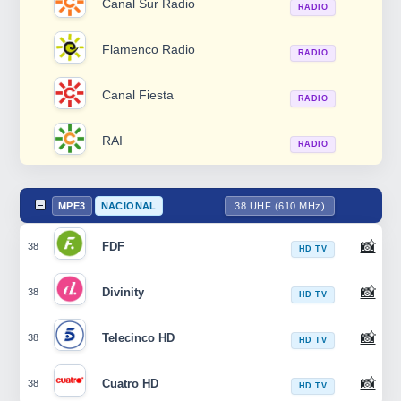
Canal Sur Radio
RADIO
Flamenco Radio
RADIO
Canal Fiesta
RADIO
RAI
RADIO
MPE3
NACIONAL
38 UHF (610 MHz)
📸
FDF
38
HD TV
📸
Divinity
38
HD TV
📸
Telecinco HD
38
HD TV
📸
Cuatro HD
38
HD TV