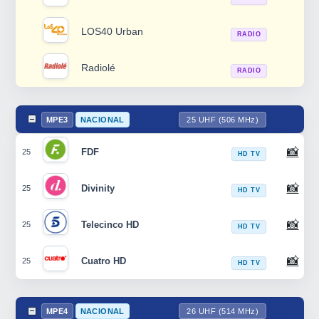
LOS40 Urban
RADIO
Radiolé
RADIO
MPE3
NACIONAL
25 UHF (506 MHz)
📸
FDF
25
HD TV
📸
Divinity
25
HD TV
📸
Telecinco HD
25
HD TV
📸
Cuatro HD
25
HD TV
MPE4
NACIONAL
26 UHF (514 MHz)