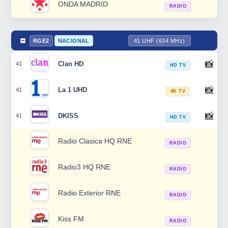
ONDA MADRID
RADIO
RGE2
NACIONAL
41 UHF (634 MHz)
📸
Clan HD
41
HD TV
📸
La 1 UHD
41
4K TV
📸
DKISS
41
HD TV
Radio Clasica HQ RNE
RADIO
Radio3 HQ RNE
RADIO
Radio Exterior RNE
RADIO
Kiss FM
RADIO