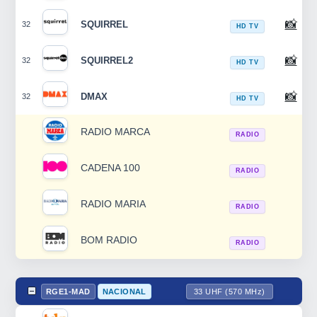
📸
SQUIRREL
32
HD TV
📸
SQUIRREL2
32
HD TV
📸
DMAX
32
HD TV
RADIO MARCA
RADIO
CADENA 100
RADIO
RADIO MARIA
RADIO
BOM RADIO
RADIO
RGE1-MAD
NACIONAL
33 UHF (570 MHz)