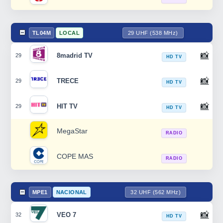
TL04M
LOCAL
29 UHF (538 MHz)
📸
8madrid TV
29
HD TV
📸
TRECE
29
HD TV
📸
HIT TV
29
HD TV
MegaStar
RADIO
COPE MAS
RADIO
MPE1
NACIONAL
32 UHF (562 MHz)
📸
VEO 7
32
HD TV