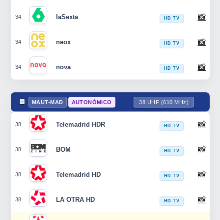
📸
laSexta
34
HD TV
📸
neox
34
HD TV
📸
nova
34
HD TV
MAUT-MAD
AUTONÓMICO
38 UHF (610 MHz)
📸
Telemadrid HDR
38
HD TV
📸
BOM
38
HD TV
📸
Telemadrid HD
38
HD TV
📸
LA OTRA HD
38
HD TV