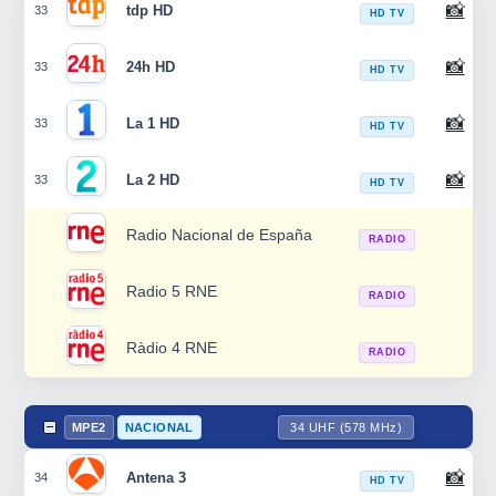
📸
tdp HD
33
HD TV
📸
24h HD
33
HD TV
📸
La 1 HD
33
HD TV
📸
La 2 HD
33
HD TV
Radio Nacional de España
RADIO
Radio 5 RNE
RADIO
Ràdio 4 RNE
RADIO
MPE2
NACIONAL
34 UHF (578 MHz)
📸
Antena 3
34
HD TV