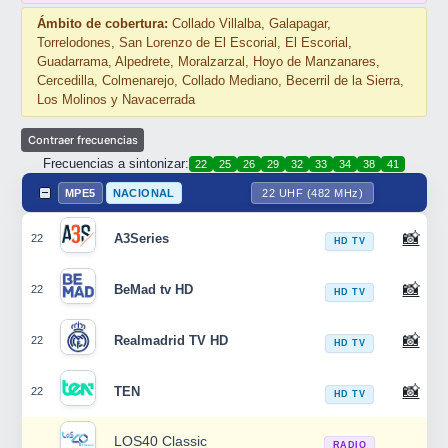
Ámbito de cobertura:
Collado Villalba, Galapagar,
Torrelodones, San Lorenzo de El Escorial, El Escorial,
Guadarrama, Alpedrete, Moralzarzal, Hoyo de Manzanares,
Cercedilla, Colmenarejo, Collado Mediano, Becerril de la Sierra,
Los Molinos y Navacerrada
Frecuencias a sintonizar:
22
25
26
29
32
33
34
38
41
MPE5
NACIONAL
22 UHF (482 MHz)
📸
A3Series
22
HD TV
📸
BeMad tv HD
22
HD TV
📸
Realmadrid TV HD
22
HD TV
📸
TEN
22
HD TV
LOS40 Classic
RADIO