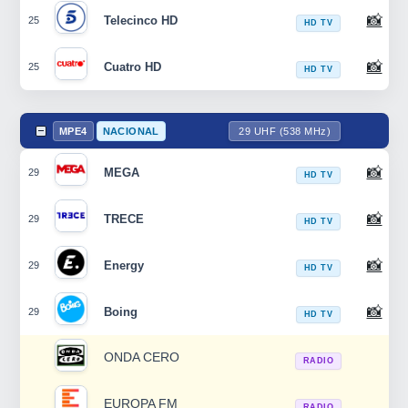
📸
Telecinco HD
25
HD TV
📸
Cuatro HD
25
HD TV
MPE4
NACIONAL
29 UHF (538 MHz)
📸
MEGA
29
HD TV
📸
TRECE
29
HD TV
📸
Energy
29
HD TV
📸
Boing
29
HD TV
ONDA CERO
RADIO
EUROPA FM
RADIO