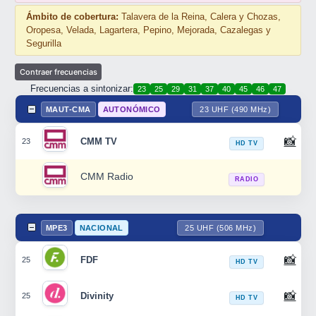
Ámbito de cobertura:
Talavera de la Reina, Calera y Chozas,
Oropesa, Velada, Lagartera, Pepino, Mejorada, Cazalegas y
Segurilla
Frecuencias a sintonizar:
23
25
29
31
37
40
45
46
47
MAUT-CMA
AUTONÓMICO
23 UHF (490 MHz)
📸
CMM TV
23
HD TV
CMM Radio
RADIO
MPE3
NACIONAL
25 UHF (506 MHz)
📸
FDF
25
HD TV
📸
Divinity
25
HD TV