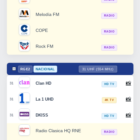
Melodía FM
RADIO
COPE
RADIO
Rock FM
RADIO
RGE2
NACIONAL
31 UHF (554 MHz)
📸
Clan HD
31
HD TV
📸
La 1 UHD
31
4K TV
📸
DKISS
31
HD TV
Radio Clasica HQ RNE
RADIO