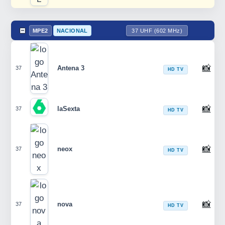
MPE2
NACIONAL
37 UHF (602 MHz)
📸
Antena 3
37
HD TV
📸
laSexta
37
HD TV
📸
neox
37
HD TV
📸
nova
37
HD TV