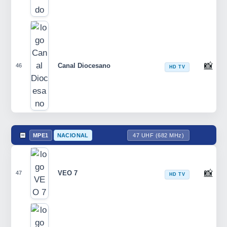
📸
Canal Diocesano
46
HD TV
MPE1
NACIONAL
47 UHF (682 MHz)
📸
VEO 7
47
HD TV