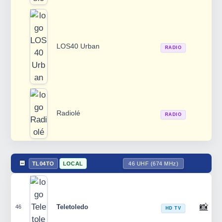
LOS40 Urban
RADIO
Radiolé
RADIO
TL04TO
LOCAL
46 UHF (674 MHz)
📸
Teletoledo
46
HD TV