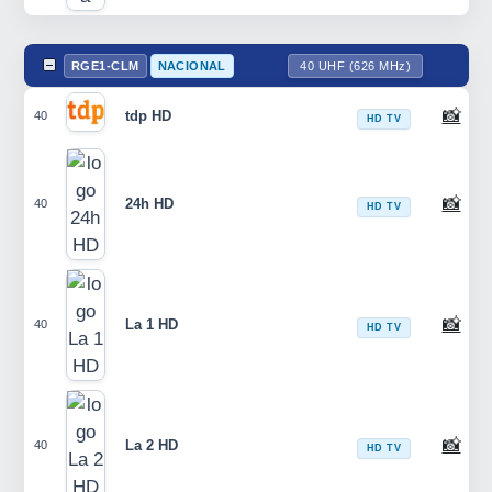
RGE1-CLM
NACIONAL
40 UHF (626 MHz)
📸
tdp HD
40
HD TV
📸
24h HD
40
HD TV
📸
La 1 HD
40
HD TV
📸
La 2 HD
40
HD TV