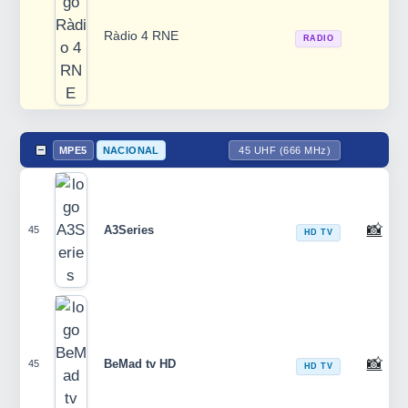
Ràdio 4 RNE
RADIO
MPE5
NACIONAL
45 UHF (666 MHz)
📸
A3Series
45
HD TV
📸
BeMad tv HD
45
HD TV