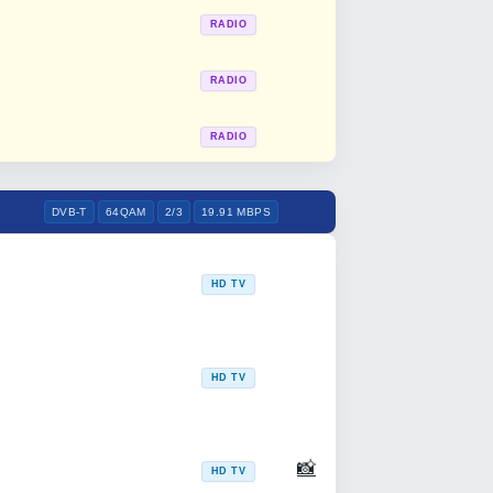
RADIO
RADIO
RADIO
DVB-T
64QAM
2/3
19.91 MBPS
HD TV
HD TV
📸
HD TV