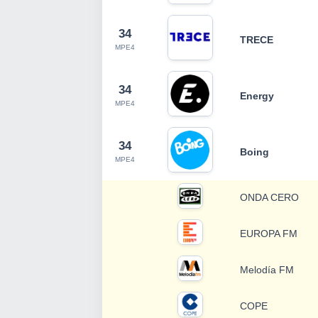
34
TRECE
MPE4
34
Energy
MPE4
34
Boing
MPE4
ONDA CERO
EUROPA FM
Melodía FM
COPE