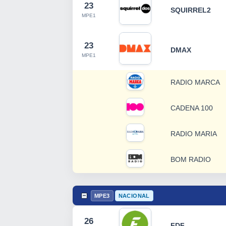
23
SQUIRREL2
MPE1
23
DMAX
MPE1
RADIO MARCA
CADENA 100
RADIO MARIA
BOM RADIO
MPE3
NACIONAL
26
FDF