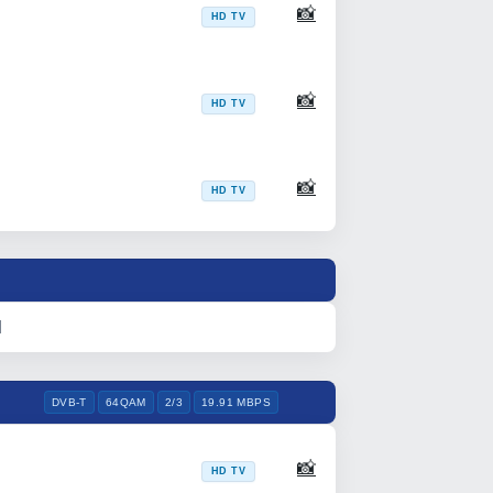
📸
HD TV
📸
HD TV
📸
HD TV
l
DVB-T
64QAM
2/3
19.91 MBPS
📸
HD TV