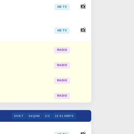
📸
HD TV
📸
HD TV
RADIO
RADIO
RADIO
RADIO
DVB-T
64QAM
2/3
19.91 MBPS
📸