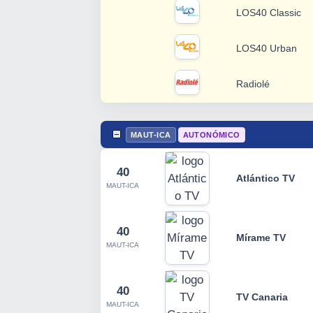
LOS40 Classic
LOS40 Urban
Radiolé
MAUT-ICA
AUTONÓMICO
40
Atlántico TV
MAUT-ICA
40
Mírame TV
MAUT-ICA
40
TV Canaria
MAUT-ICA