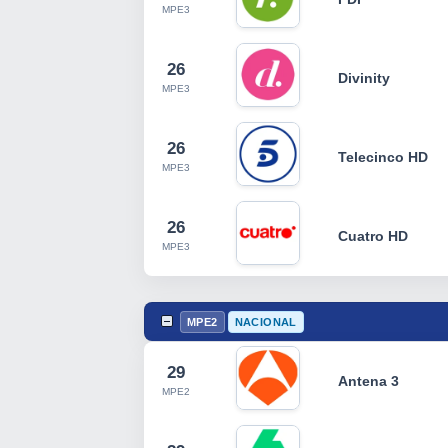
MPE3
26
Divinity
MPE3
26
Telecinco HD
MPE3
26
Cuatro HD
MPE3
MPE2
NACIONAL
29
Antena 3
MPE2