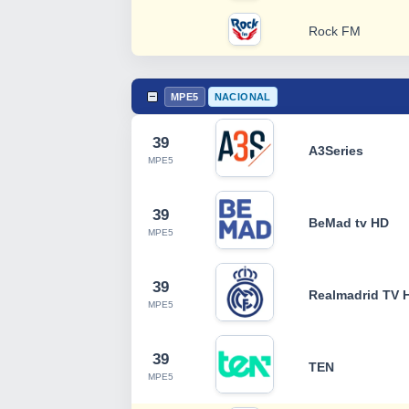
Rock FM
MPE5
NACIONAL
39
A3Series
MPE5
39
BeMad tv HD
MPE5
39
Realmadrid TV 
MPE5
39
TEN
MPE5