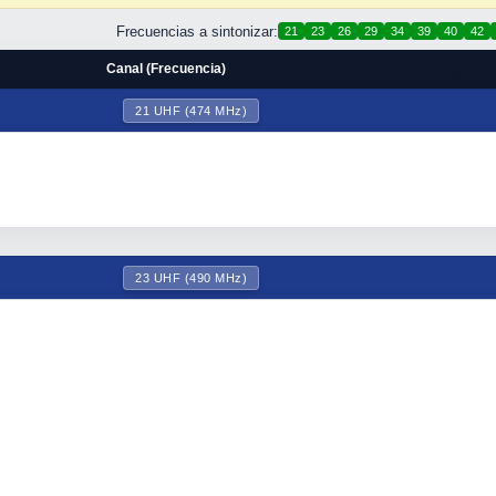
Frecuencias a sintonizar:
21
23
26
29
34
39
40
42
Canal (Frecuencia)
21 UHF (474 MHz)
23 UHF (490 MHz)