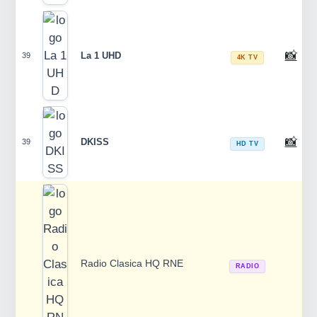
📸
La 1 UHD
39
4K TV
📸
DKISS
39
HD TV
Radio Clasica HQ RNE
RADIO