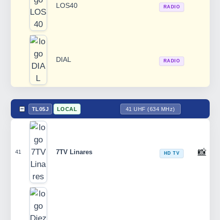
LOS40
RADIO
DIAL
RADIO
TL05J
LOCAL
41 UHF (634 MHz)
📸
7TV Linares
41
HD TV