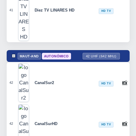
Diez TV LINARES HD
41
HD TV
MAUT-AND
AUTONÓMICO
42 UHF (642 MHz)
📸
CanalSur2
42
HD TV
📸
CanalSurHD
42
HD TV