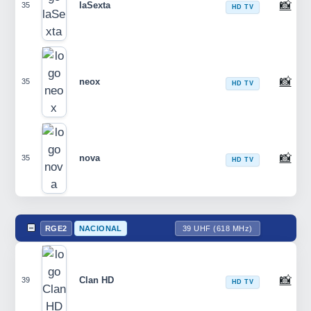
📸
laSexta
35
HD TV
📸
neox
35
HD TV
📸
nova
35
HD TV
RGE2
NACIONAL
39 UHF (618 MHz)
📸
Clan HD
39
HD TV