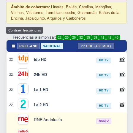
Ámbito de cobertura:
Linares, Bailén, Carolina, Mengíbar,
Vilches, Villatorres, Torreblascopedro, Guarromán, Baños de la
Encina, Jabalquinto, Arquillos y Carboneros
Frecuencias a sintonizar:
22
25
26
32
35
39
41
42
45
RGE1-AND
NACIONAL
22 UHF (482 MHz)
📸
tdp HD
22
HD TV
📸
24h HD
22
HD TV
📸
La 1 HD
22
HD TV
📸
La 2 HD
22
HD TV
RNE Andalucía
RADIO