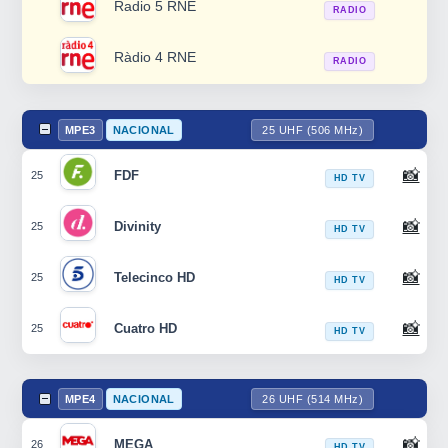
Radio 5 RNE
RADIO
Ràdio 4 RNE
RADIO
MPE3
NACIONAL
25 UHF (506 MHz)
📸
FDF
25
HD TV
📸
Divinity
25
HD TV
📸
Telecinco HD
25
HD TV
📸
Cuatro HD
25
HD TV
MPE4
NACIONAL
26 UHF (514 MHz)
📸
MEGA
26
HD TV