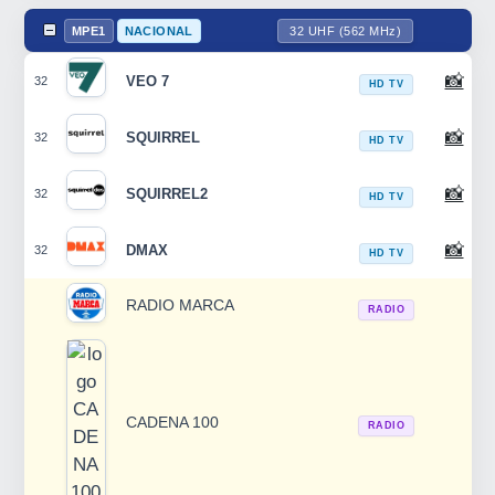
MPE1
NACIONAL
32 UHF (562 MHz)
📸
VEO 7
32
HD TV
📸
SQUIRREL
32
HD TV
📸
SQUIRREL2
32
HD TV
📸
DMAX
32
HD TV
RADIO MARCA
RADIO
CADENA 100
RADIO