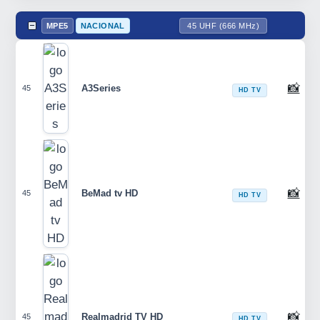
MPE5
NACIONAL
45 UHF (666 MHz)
📸
A3Series
45
HD TV
📸
BeMad tv HD
45
HD TV
📸
Realmadrid TV HD
45
HD TV