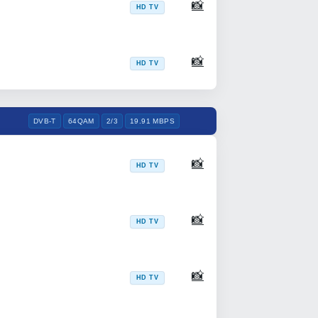
📸
HD TV
📸
HD TV
DVB-T
64QAM
2/3
19.91 MBPS
📸
HD TV
📸
HD TV
📸
HD TV