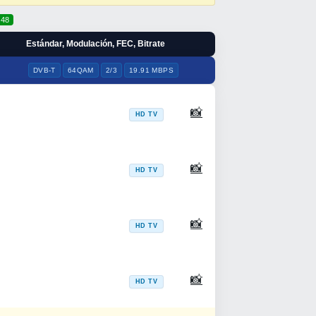
48
Estándar, Modulación, FEC, Bitrate
DVB-T
64QAM
2/3
19.91 MBPS
📸
HD TV
📸
HD TV
📸
HD TV
📸
HD TV