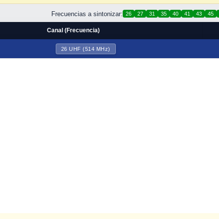
Frecuencias a sintonizar:
26
27
31
35
40
41
43
45
Canal (Frecuencia)
26 UHF (514 MHz)