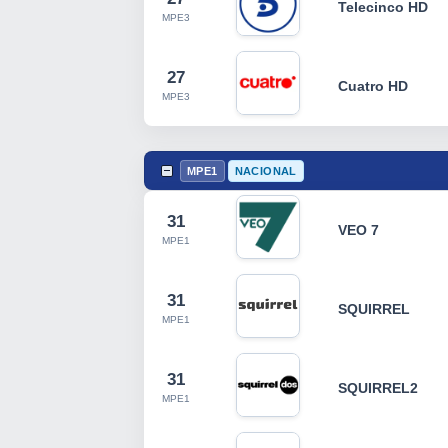
Telecinco HD
MPE3
27
Cuatro HD
MPE3
MPE1
NACIONAL
31
VEO 7
MPE1
31
SQUIRREL
MPE1
31
SQUIRREL2
MPE1