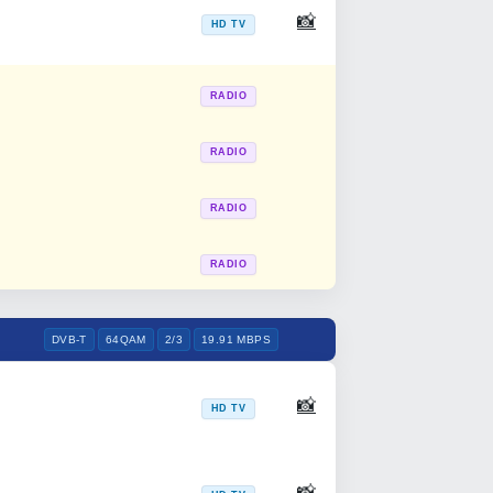
📸
HD TV
RADIO
RADIO
RADIO
RADIO
DVB-T
64QAM
2/3
19.91 MBPS
📸
HD TV
📸