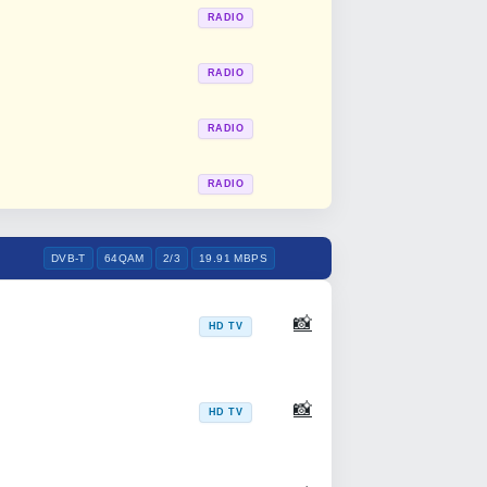
RADIO
RADIO
RADIO
RADIO
DVB-T
64QAM
2/3
19.91 MBPS
📸
HD TV
📸
HD TV