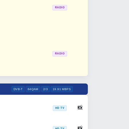
RADIO
RADIO
DVB-T
64QAM
2/3
19.91 MBPS
📸
HD TV
📸
HD TV