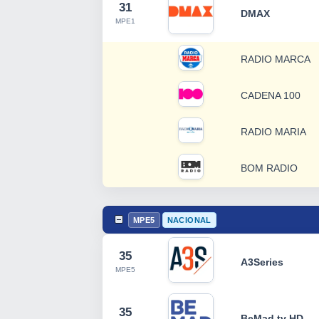
31
DMAX
MPE1
RADIO MARCA
CADENA 100
RADIO MARIA
BOM RADIO
MPE5
NACIONAL
35
A3Series
MPE5
35
BeMad tv HD