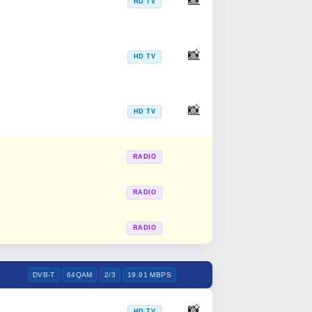
HD TV
📸
HD TV
📸
HD TV
RADIO
RADIO
RADIO
DVB-T
64QAM
2/3
19.91 MBPS
📸
HD TV