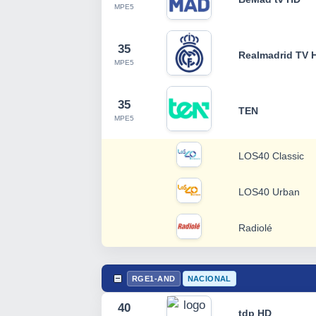
MPE5
35
Realmadrid TV 
MPE5
35
TEN
MPE5
LOS40 Classic
LOS40 Urban
Radiolé
RGE1-AND
NACIONAL
40
tdp HD