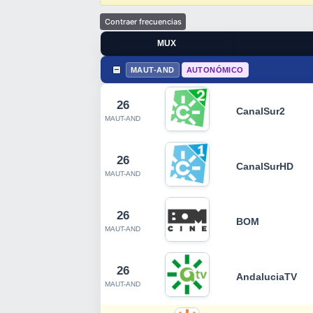
MUX
MAUT-AND
AUTONÓMICO
26
CanalSur2
MAUT-AND
26
CanalSurHD
MAUT-AND
26
BOM
MAUT-AND
26
AndaluciaTV
MAUT-AND