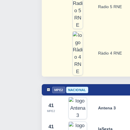
Radio 5 RNE
Ràdio 4 RNE
MPE2
NACIONAL
41
Antena 3
MPE2
41
laSexta