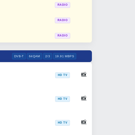
RADIO
RADIO
RADIO
DVB-T
64QAM
2/3
19.91 MBPS
📸
HD TV
📸
HD TV
📸
HD TV