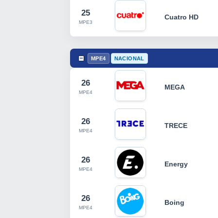
25
Cuatro HD
MPE3
MPE4
NACIONAL
26
MEGA
MPE4
26
TRECE
MPE4
26
Energy
MPE4
26
Boing
MPE4