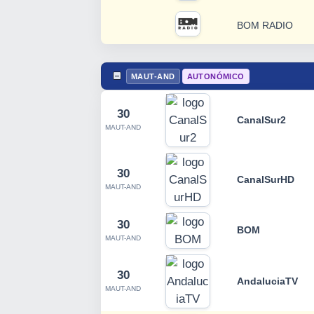
BOM RADIO
MAUT-AND
AUTONÓMICO
30
CanalSur2
MAUT-AND
30
CanalSurHD
MAUT-AND
30
BOM
MAUT-AND
30
AndaluciaTV
MAUT-AND