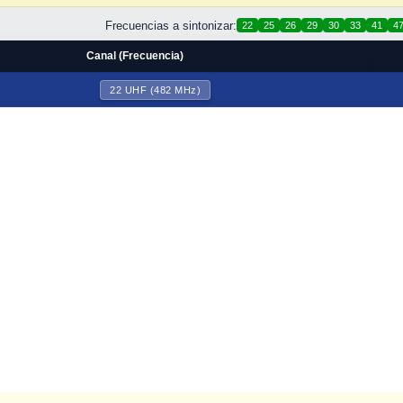
Frecuencias a sintonizar:
22
25
26
29
30
33
41
4
Canal (Frecuencia)
22 UHF (482 MHz)