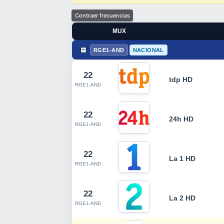
MUX
RGE1-AND
NACIONAL
22
tdp HD
RGE1-AND
22
24h HD
RGE1-AND
22
La 1 HD
RGE1-AND
22
La 2 HD
RGE1-AND