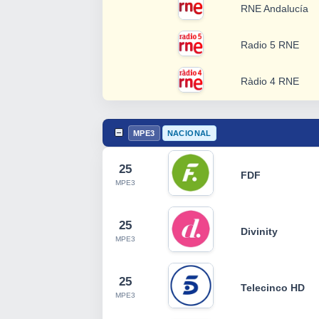
RNE Andalucía
Radio 5 RNE
Ràdio 4 RNE
MPE3
NACIONAL
25
FDF
MPE3
25
Divinity
MPE3
25
Telecinco HD
MPE3