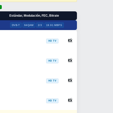
7
Estándar, Modulación, FEC, Bitrate
DVB-T
64QAM
2/3
19.91 MBPS
📸
HD TV
📸
HD TV
📸
HD TV
📸
HD TV