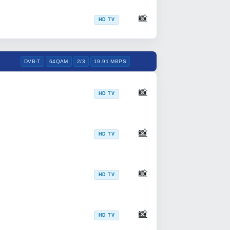
📸
HD TV
DVB-T
64QAM
2/3
19.91 MBPS
📸
HD TV
📸
HD TV
📸
HD TV
📸
HD TV