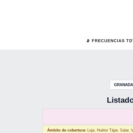
Saltar
al
contenido
📡 FRECUENCIAS TD
GRANADA
Listado
Ámbito de cobertura:
Loja, Huétor Tájar, Salar,