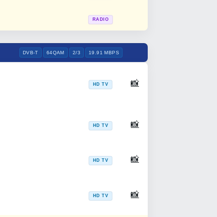
RADIO
DVB-T
64QAM
2/3
19.91 MBPS
📸
HD TV
📸
HD TV
📸
HD TV
📸
HD TV