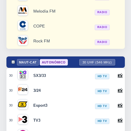
Melodía FM
RADIO
COPE
RADIO
Rock FM
RADIO
MAUT-CAT
AUTONÓMICO
30 UHF (546 MHz)
📸
SX3/33
30
HD TV
📸
3/24
30
HD TV
📸
Esport3
30
HD TV
📸
TV3
30
HD TV