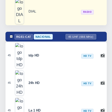
DIAL
RADIO
RGE1-CAT
NACIONAL
45 UHF (666 MHz)
📸
tdp HD
45
HD TV
📸
24h HD
45
HD TV
📸
La 1 HD
45
HD TV