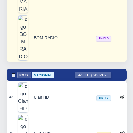
BOM RADIO
RADIO
RGE2
NACIONAL
42 UHF (642 MHz)
📸
Clan HD
42
HD TV