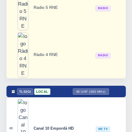
Radio 5 RNE
RADIO
Ràdio 4 RNE
RADIO
TL02GI
LOCAL
48 UHF (690 MHz)
Canal 10 Empordà HD
48
HD TV