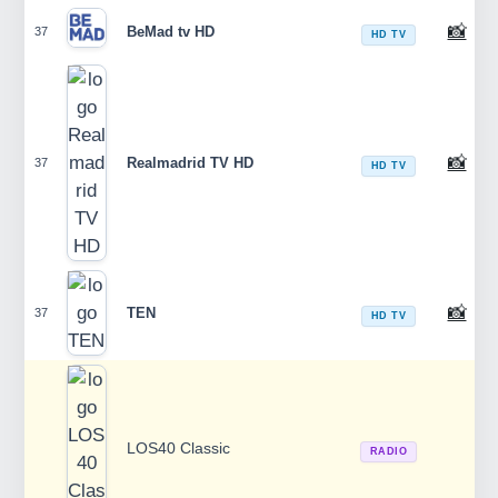
📸
BeMad tv HD
37
HD TV
📸
Realmadrid TV HD
37
HD TV
📸
TEN
37
HD TV
LOS40 Classic
RADIO