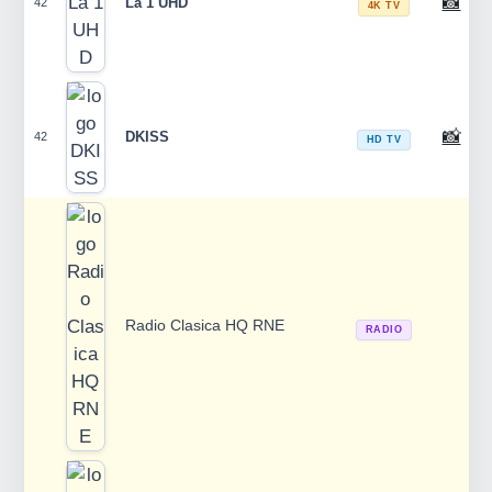
📸
La 1 UHD
42
4K TV
📸
DKISS
42
HD TV
Radio Clasica HQ RNE
RADIO