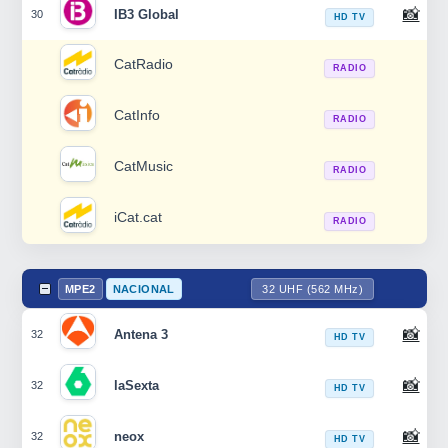
📸
IB3 Global
30
HD TV
CatRadio
RADIO
CatInfo
RADIO
CatMusic
RADIO
iCat.cat
RADIO
MPE2
NACIONAL
32 UHF (562 MHz)
📸
Antena 3
32
HD TV
📸
laSexta
32
HD TV
📸
neox
32
HD TV