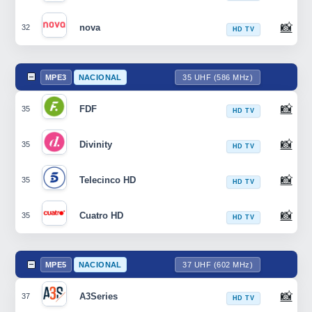
📸
nova
32
HD TV
MPE3
NACIONAL
35 UHF (586 MHz)
📸
FDF
35
HD TV
📸
Divinity
35
HD TV
📸
Telecinco HD
35
HD TV
📸
Cuatro HD
35
HD TV
MPE5
NACIONAL
37 UHF (602 MHz)
📸
A3Series
37
HD TV