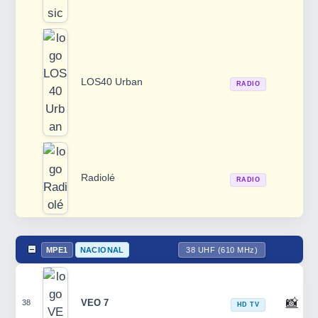
LOS40 Urban
RADIO
Radiolé
RADIO
MPE1
NACIONAL
38 UHF (610 MHz)
📸
VEO 7
38
HD TV