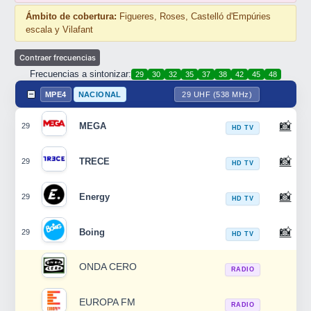
Ámbito de cobertura:
Figueres, Roses, Castelló d'Empúries
escala y Vilafant
Frecuencias a sintonizar:
29
30
32
35
37
38
42
45
48
MPE4
NACIONAL
29 UHF (538 MHz)
📸
MEGA
29
HD TV
📸
TRECE
29
HD TV
📸
Energy
29
HD TV
📸
Boing
29
HD TV
ONDA CERO
RADIO
EUROPA FM
RADIO