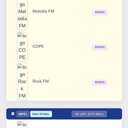
Melodía FM
RADIO
COPE
RADIO
Rock FM
RADIO
MPE1
NACIONAL
46 UHF (674 MHz)