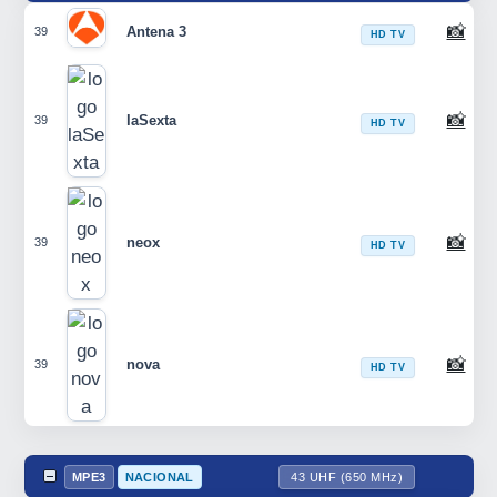
📸
Antena 3
39
HD TV
📸
laSexta
39
HD TV
📸
neox
39
HD TV
📸
nova
39
HD TV
MPE3
NACIONAL
43 UHF (650 MHz)