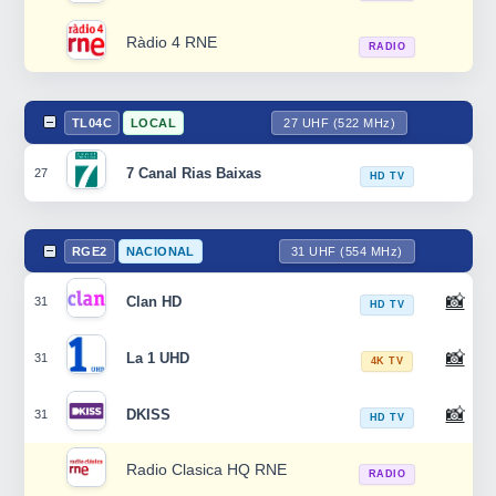
Ràdio 4 RNE
RADIO
TL04C
LOCAL
27 UHF (522 MHz)
7 Canal Rias Baixas
27
HD TV
RGE2
NACIONAL
31 UHF (554 MHz)
📸
Clan HD
31
HD TV
📸
La 1 UHD
31
4K TV
📸
DKISS
31
HD TV
Radio Clasica HQ RNE
RADIO