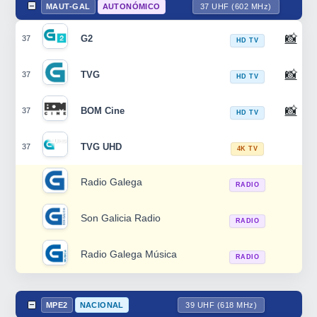
MAUT-GAL
AUTONÓMICO
37 UHF (602 MHz)
📸
G2
37
HD TV
📸
TVG
37
HD TV
📸
BOM Cine
37
HD TV
TVG UHD
37
4K TV
Radio Galega
RADIO
Son Galicia Radio
RADIO
Radio Galega Música
RADIO
MPE2
NACIONAL
39 UHF (618 MHz)