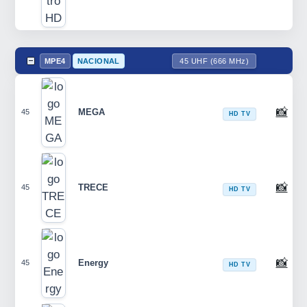
MPE4
NACIONAL
45 UHF (666 MHz)
📸
MEGA
45
HD TV
📸
TRECE
45
HD TV
📸
Energy
45
HD TV