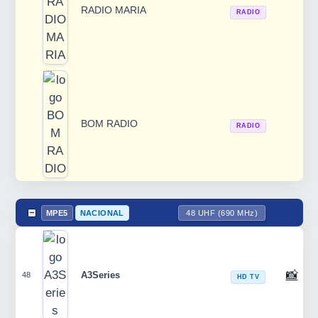
RADIO MARIA
RADIO
BOM RADIO
RADIO
MPE5
NACIONAL
48 UHF (690 MHz)
📸
A3Series
48
HD TV