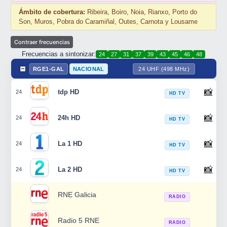
Ámbito de cobertura:
Ribeira, Boiro, Noia, Rianxo, Porto do
Son, Muros, Pobra do Caramiñal, Outes, Carnota y Lousame
Frecuencias a sintonizar:
24
27
31
37
39
43
45
46
48
RGE1-GAL
NACIONAL
24 UHF (498 MHz)
📸
tdp HD
24
HD TV
📸
24h HD
24
HD TV
📸
La 1 HD
24
HD TV
📸
La 2 HD
24
HD TV
RNE Galicia
RADIO
Radio 5 RNE
RADIO