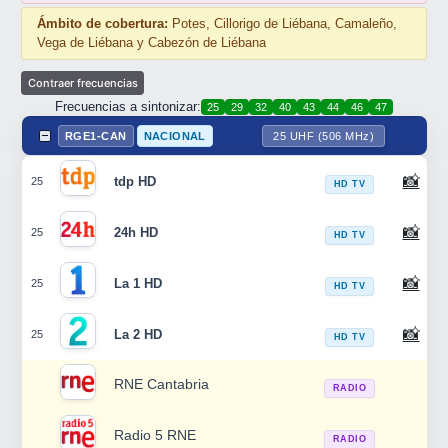
Ámbito de cobertura:
Potes, Cillorigo de Liébana, Camaleño,
Vega de Liébana y Cabezón de Liébana
Frecuencias a sintonizar:
25
29
32
40
43
44
46
47
RGE1-CAN
NACIONAL
25 UHF (506 MHz)
📸
tdp HD
25
HD TV
📸
24h HD
25
HD TV
📸
La 1 HD
25
HD TV
📸
La 2 HD
25
HD TV
RNE Cantabria
RADIO
Radio 5 RNE
RADIO