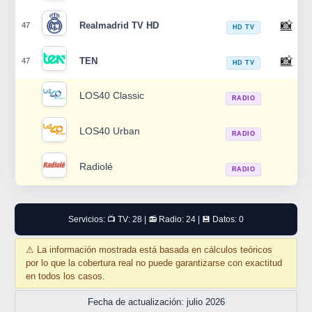
📸
Realmadrid TV HD
47
HD TV
📸
TEN
47
HD TV
LOS40 Classic
RADIO
LOS40 Urban
RADIO
Radiolé
RADIO
Servicios: 📺 TV: 28 | 📻 Radio: 24 | 💾 Datos: 0
⚠
La información mostrada está basada en cálculos teóricos
por lo que la cobertura real no puede garantizarse con exactitud
en todos los casos.
Fecha de actualización: julio 2026