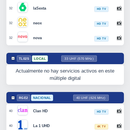
📸
laSexta
32
HD TV
📸
neox
32
HD TV
📸
nova
32
HD TV
TL02S
LOCAL
33 UHF (570 MHz)
Actualmente no hay servicios activos en este
múltiple digital
RGE2
NACIONAL
40 UHF (626 MHz)
📸
Clan HD
40
HD TV
📸
La 1 UHD
40
4K TV