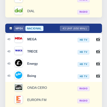
DIAL
RADIO
MPE4
NACIONAL
43 UHF (650 MHz)
📸
MEGA
43
HD TV
📸
TRECE
43
HD TV
📸
Energy
43
HD TV
📸
Boing
43
HD TV
ONDA CERO
RADIO
EUROPA FM
RADIO