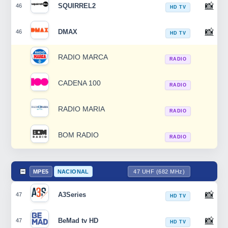
📸
SQUIRREL2
46
HD TV
📸
DMAX
46
HD TV
RADIO MARCA
RADIO
CADENA 100
RADIO
RADIO MARIA
RADIO
BOM RADIO
RADIO
MPE5
NACIONAL
47 UHF (682 MHz)
📸
A3Series
47
HD TV
📸
BeMad tv HD
47
HD TV