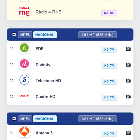
Ràdio 4 RNE
RADIO
MPE3
NACIONAL
29 UHF (538 MHz)
📸
FDF
29
HD TV
📸
Divinity
29
HD TV
📸
Telecinco HD
29
HD TV
📸
Cuatro HD
29
HD TV
MPE2
NACIONAL
32 UHF (562 MHz)
📸
Antena 3
32
HD TV