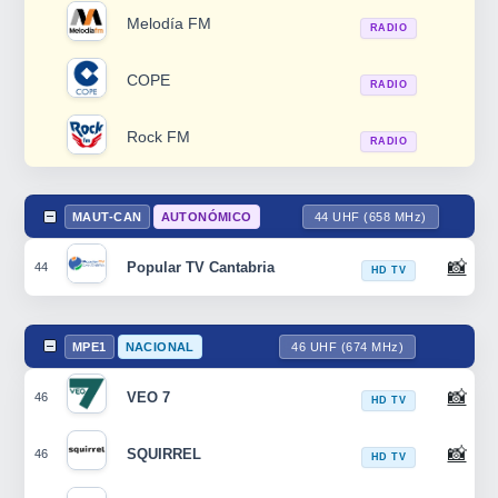
Melodía FM
RADIO
COPE
RADIO
Rock FM
RADIO
MAUT-CAN
AUTONÓMICO
44 UHF (658 MHz)
📸
Popular TV Cantabria
44
HD TV
MPE1
NACIONAL
46 UHF (674 MHz)
📸
VEO 7
46
HD TV
📸
SQUIRREL
46
HD TV