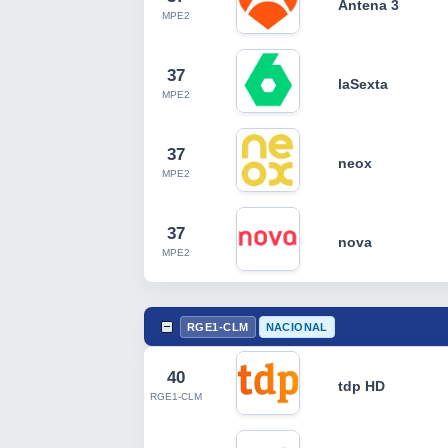
Antena 3
MPE2
37
laSexta
MPE2
37
neox
MPE2
37
nova
MPE2
RGE1-CLM
NACIONAL
40
tdp HD
RGE1-CLM