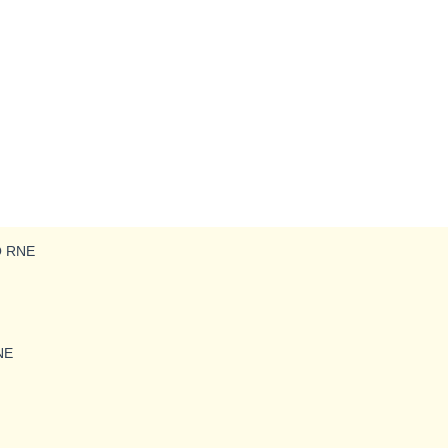
Q RNE
NE