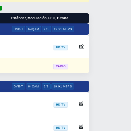
7
Estándar, Modulación, FEC, Bitrate
DVB-T
64QAM
2/3
19.91 MBPS
📸
HD TV
RADIO
DVB-T
64QAM
2/3
19.91 MBPS
📸
HD TV
📸
HD TV