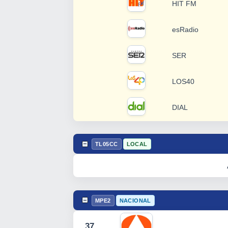
HIT FM
esRadio
SER
LOS40
DIAL
TL05CC
LOCAL
MPE2
NACIONAL
37