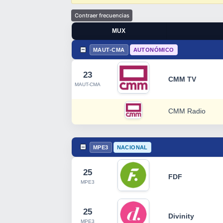
MUX
MAUT-CMA
AUTONÓMICO
23
CMM TV
MAUT-CMA
CMM Radio
MPE3
NACIONAL
25
FDF
MPE3
25
Divinity
MPE3