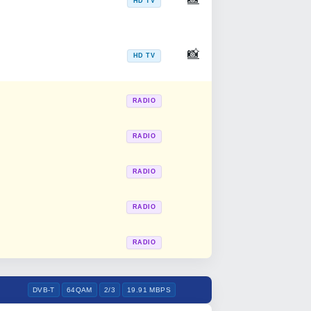
HD TV
📸
HD TV
RADIO
RADIO
RADIO
RADIO
RADIO
DVB-T
64QAM
2/3
19.91 MBPS