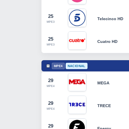
25
Telecinco HD
MPE3
25
Cuatro HD
MPE3
MPE4
NACIONAL
29
MEGA
MPE4
29
TRECE
MPE4
29
Energy