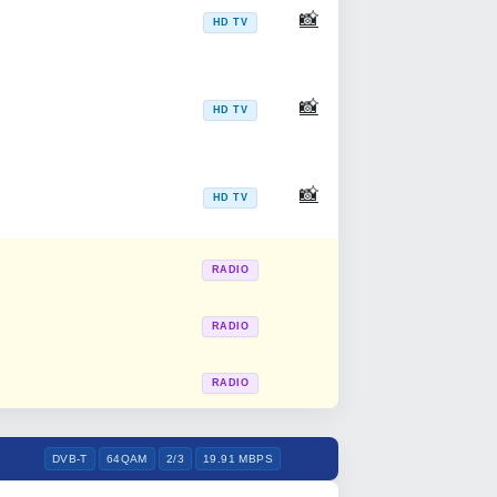
📸
HD TV
📸
HD TV
📸
HD TV
RADIO
RADIO
RADIO
DVB-T
64QAM
2/3
19.91 MBPS