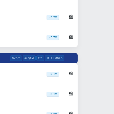
📸
HD TV
📸
HD TV
DVB-T
64QAM
2/3
19.91 MBPS
📸
HD TV
📸
HD TV
📸