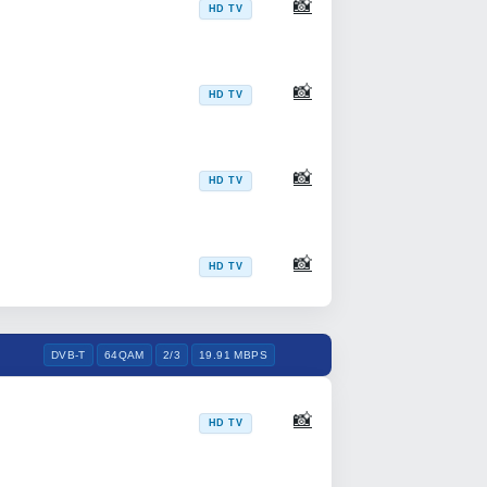
📸
HD TV
📸
HD TV
📸
HD TV
📸
HD TV
DVB-T
64QAM
2/3
19.91 MBPS
📸
HD TV