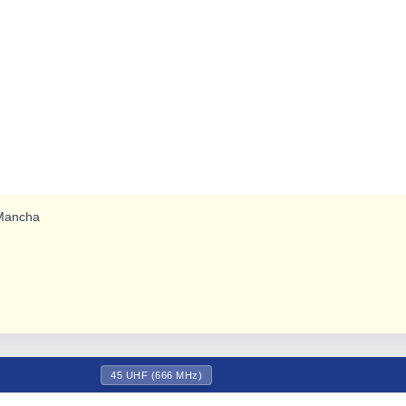
 Mancha
45 UHF (666 MHz)