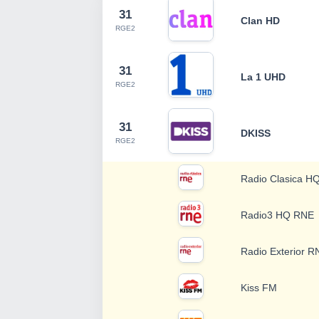
31
Clan HD
RGE2
31
La 1 UHD
RGE2
31
DKISS
RGE2
Radio Clasica H
Radio3 HQ RNE
Radio Exterior R
Kiss FM