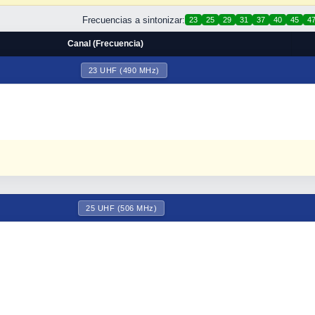
Frecuencias a sintonizar:
23
25
29
31
37
40
45
4
Canal (Frecuencia)
23 UHF (490 MHz)
25 UHF (506 MHz)