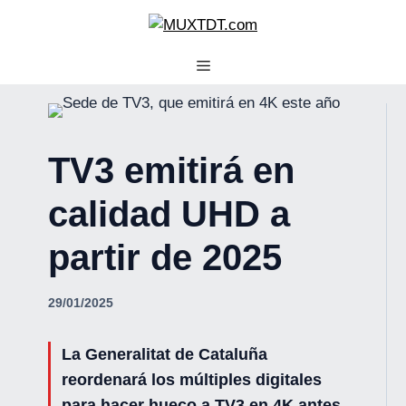
Saltar
al
contenido
TV3 emitirá en
calidad UHD a
partir de 2025
29/01/2025
La Generalitat de Cataluña
reordenará los múltiples digitales
para hacer hueco a TV3 en 4K antes